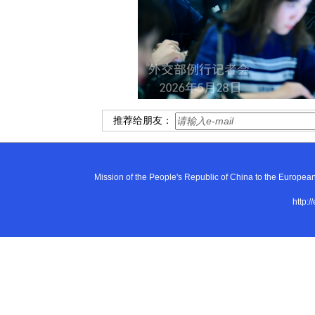
推荐给朋友：
Mission of the People's Republic of China to the E
http:/