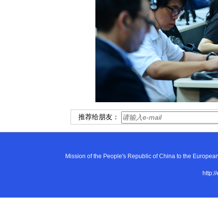
推荐给朋友：
Mission of the People's Republic of China to the E
http:/