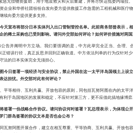
紧急无偿物资援助，用于地震救灾和灾后重建，并将尽快运抵委内瑞拉
资企业和华侨社团纷纷自发向委方提供救援工作急需的工程机械和医疗
继续向委方提供更多支持。
今天宣布将部分日本实体列入出口管制管控名单。此前商务部曾表示，
企的稀土采购也已受到影响。请问外交部如何评论？如何评价措施对两国
布公告并阐明中方立场。我们要强调的是，中方此举完全正当、合理、合
纠正错误行径，真正反思并回到正确轨道。中方依法列单的行为仅针对
守法的日本实体完全无须担心。
图今日签署一项经济与安全协议，禁止外国在这一太平洋岛国领土上设
表达担忧。外交部对此有何评论？
、平等相待、互利共赢、开放包容的原则，同包括瓦努阿图在内的太平
有利于岛国地区的发展和稳定，不应针对第三方，更不应借此搞地缘博弈
将签署一份战略合作协议。请问协议何时签署？瓦总理表示，为体现公
罗门群岛签署的协议文本是否也会公布？
同瓦努阿图开展合作，建立在相互尊重、平等协商、互利共赢、开放包