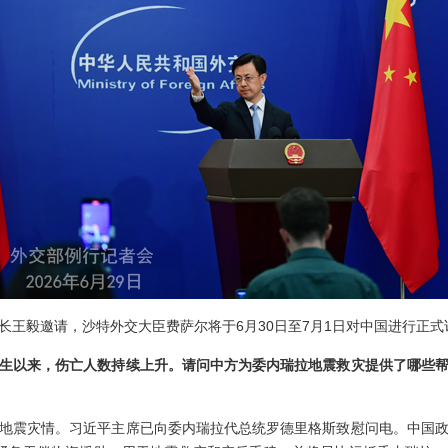
长王毅邀请，沙特外交大臣费萨尔将于6月30日至7月1日对中国进行正式
生以来，伤亡人数持续上升。请问中方为委内瑞拉地震救灾提供了哪些
地震灾情。习近平主席已向委内瑞拉代总统罗德里格斯致慰问电。中国