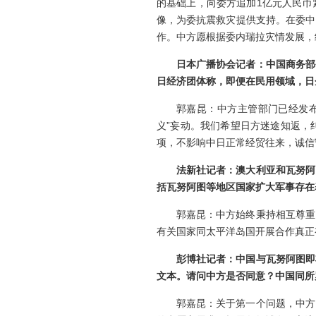
的基础上，向委方追加1亿元人民币
像，为委抗震救灾提供支持。在委中
作。中方愿根据委内瑞拉灾情发展，
日本广播协会记者：中国商务部
日经济团体称，即便在民用领域，日
郭嘉昆：中方主管部门已经发
义”妄动。我们希望日方迷途知返，
项，不影响中日正常经贸往来，诚信
法新社记者：澳大利亚和瓦努阿
括瓦努阿图等地区国家扩大军事存在
郭嘉昆：中方始终秉持相互尊重
有关国家同太平洋岛国开展合作真正
彭博社记者：中国与瓦努阿图即
文本。请问中方是否同意？中国同所
郭嘉昆：关于第一个问题，中方