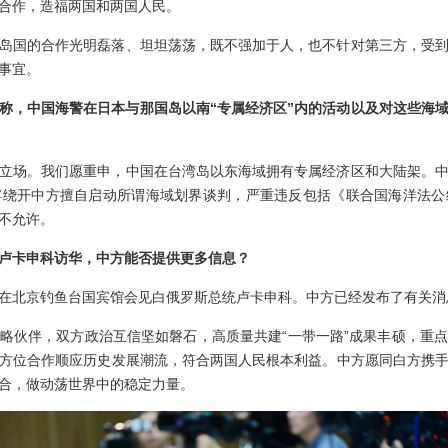
合作，造福两国和两国人民。
岛国的合作光明磊落、坦坦荡荡，既不强加于人，也不针对第三方，受
事宜。
称，中国海警在日本与那国岛以南“专属经济区”内的活动以及对这些海域
立场。我们愿重申，中国在台湾岛以东海域拥有专属经济区和大陆架。
宾绕开中方擅自启动所谓海域划界谈判，严重违反包括《联合国海洋法公
不允许。
卢卡申科访华，中方能否提供更多信息？
在北京钓鱼台国宾馆会见白俄罗斯总统卢卡申科。中方已经发布了有关消
略伙伴，双方政治互信坚如磐石，高质量共建“一带一路”成果丰硕，重
方位合作顺应历史发展潮流，符合两国人民根本利益。中方愿同白方携
合，做动荡世界中的稳定力量。