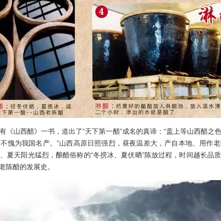
山西醋》一书，道出了“天下第一醋”成名的真谛：“盖上等山西醋之
不愧为我国名产。”山西高原日照强烈，昼夜温差大，产自本地、用作
、夏天阳光猛烈，酿醋俗称的“冬捞冰、夏伏晒”陈放过程，时间越长品
老陈醋的发展史。