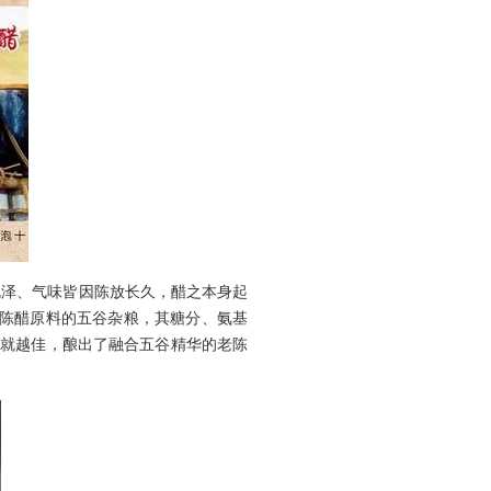
色泽、气味皆因陈放长久，醋之本身起
老陈醋原料的五谷杂粮，其糖分、氨基
质就越佳，酿出了融合五谷精华的老陈