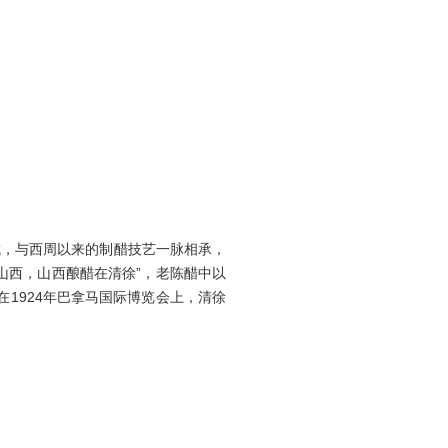
，与西周以来的制醋技艺一脉相承，
数山西，山西酿醋在清徐”，老陈醋中以
在1924年巴拿马国际博览会上，清徐