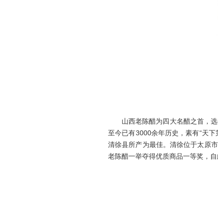
山西老陈醋为四大名醋之首，选用
至今已有3000余年历史，素有“天
清徐县所产为最佳。清徐位于太原市南
老陈醋一举夺得优质商品一等奖，自