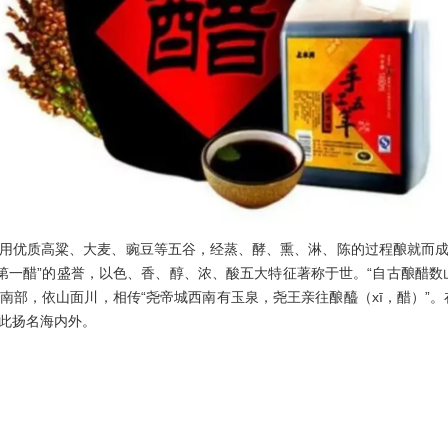
优质高粱、大麦、豌豆等五谷，经蒸、酵、熏、淋、陈的过程酿就而成
下第一醋”的盛誉，以色、香、醇、浓、酸五大特征著称于世。“自古酿醋
部，依山面川，相传“尧帝城西南有玉泉，尧王亲往酿醯（xī，醋）”。
此扬名海内外。