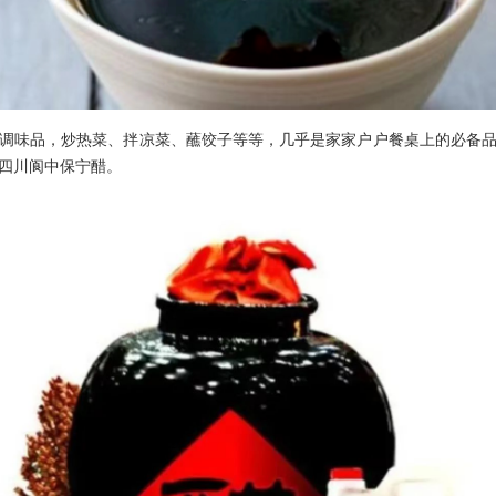
味品，炒热菜、拌凉菜、蘸饺子等等，几乎是家家户户餐桌上的必备品
四川阆中保宁醋。