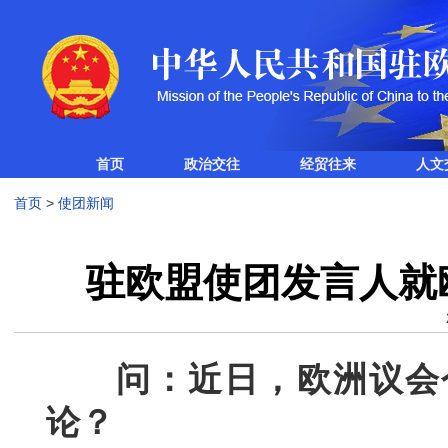
首页
政治交往
经贸往来
人文
首页
>
使团新闻
驻欧盟使团发言人就
问：近日，欧洲议会个
论？