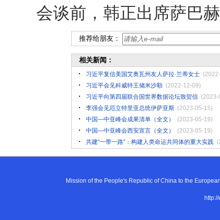
会谈前，韩正出席萨巴赫
推荐给朋友：
相关新闻：
习近平复信美国艾奥瓦州友人萨拉·兰蒂女士
(2022
习近平会见科威特王储米沙勒
(2022-12-09)
习近平向第四届联合国世界数据论坛致贺信
(2023-
李强会见厄立特里亚总统伊萨亚斯
(2023-05-15)
中国—中亚峰会成果清单（全文）
(2023-05-19)
中国—中亚峰会西安宣言（全文）
(2023-05-19)
共建“一带一路”：构建人类命运共同体的重大实践
(
Mission of the People's Republic of China to the E
http:/