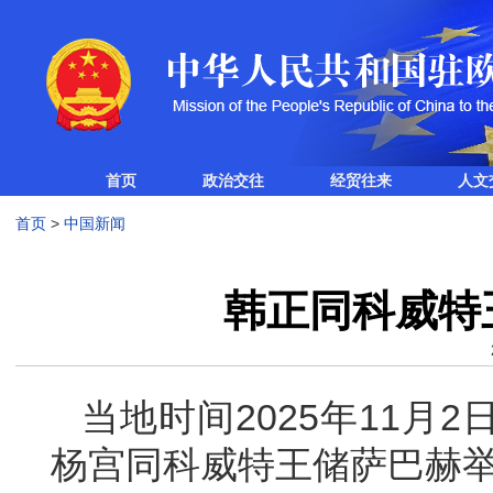
首页
政治交往
经贸往来
人文
首页
>
中国新闻
韩正同科威特
当地时间2025年11月
杨宫同科威特王储萨巴赫