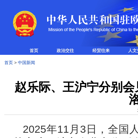
首页
政治交往
经贸往来
人文
首页
>
中国新闻
赵乐际、王沪宁分别会
2025年11月3日，全