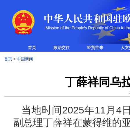
首页
政治交往
经贸往来
人文
首页
>
中国新闻
丁薛祥同乌
当地时间2025年11月
副总理丁薛祥在蒙得维的