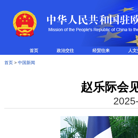
首页
政治交往
经贸往来
人文
首页
>
中国新闻
赵乐际会
2025-