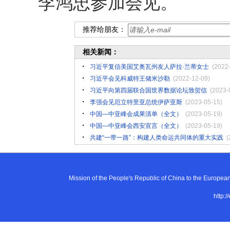
李鸿忠参加会见。
推荐给朋友：
相关新闻：
习近平复信美国艾奥瓦州友人萨拉·兰蒂女士
(2022
习近平会见科威特王储米沙勒
(2022-12-09)
习近平向第四届联合国世界数据论坛致贺信
(2023-
李强会见厄立特里亚总统伊萨亚斯
(2023-05-15)
中国—中亚峰会成果清单（全文）
(2023-05-19)
中国—中亚峰会西安宣言（全文）
(2023-05-19)
共建“一带一路”：构建人类命运共同体的重大实践
(
Mission of the People's Republic of China to the E
http:/