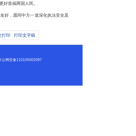
更好造福两国人民。
哈友好，愿同中方一道深化执法安全及
文打印
打印文字稿
8296号 京公网安备110105002097