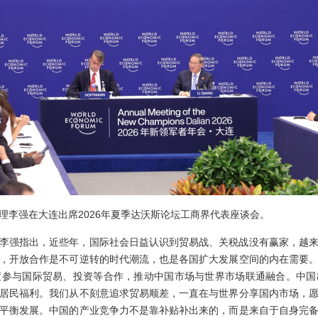
院总理李强在大连出席2026年夏季达沃斯论坛工商界代表座谈会。
李强指出，近些年，国际社会日益认识到贸易战、关税战没有赢家，越
，开放合作是不可逆转的时代潮流，也是各国扩大发展空间的内在需要
度参与国际贸易、投资等合作，推动中国市场与世界市场联通融合。中国
居民福利。我们从不刻意追求贸易顺差，一直在与世界分享国内市场，
平衡发展。中国的产业竞争力不是靠补贴补出来的，而是来自于自身完