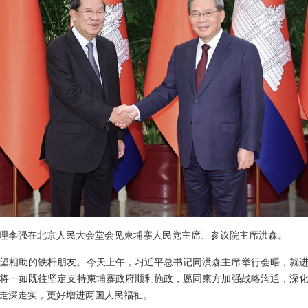
院总理李强在北京人民大会堂会见柬埔寨人民党主席、参议院主席洪森。
望相助的铁杆朋友。今天上午，习近平总书记同洪森主席举行会晤，就
将一如既往坚定支持柬埔寨政府顺利施政，愿同柬方加强战略沟通，深
走深走实，更好增进两国人民福祉。