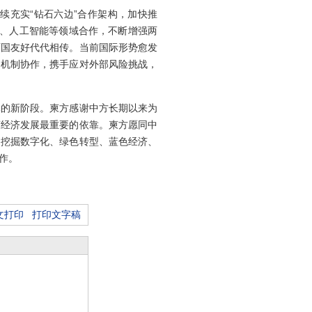
续充实“钻石六边”合作架构，加快推
济、人工智能等领域合作，不断增强两
两国友好代代相传。当前国际形势愈发
边机制协作，携手应对外部风险挑战，
体的新阶段。柬方感谢中方长期以来为
柬经济发展最重要的依靠。柬方愿同中
，挖掘数字化、绿色转型、蓝色经济、
作。
文打印
打印文字稿