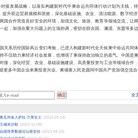
对接发展战略，以落实构建新时代中柬命运共同体行动计划为主线，持
建设，提升双边贸易规模和质效，深化基础设施、农业、清洁能源、数字经
两国合作营造良好安全的环境，加强文化、旅游、教育等领域交流，让
一起，加强在重大问题上的立场协调，密切在联合国、澜湄、东盟等多
国关系历经国际风云变幻考验，已进入构建新时代全天候柬中命运共同
持不仅助力柬经济社会发展，也增强了柬保持政治独立的底气。中国是
对接，深化经贸、农业、基础设施建设、高质量投资与工业等领域合作
迎更多中国企业来柬投资兴业。柬埔寨人民党愿同中国共产党加强交流合
全
奥瓦州友人萨拉·兰蒂女士
(2022-05-24)
王储米沙勒
(2022-12-09)
合国世界数据论坛致贺信
(2023-04-24)