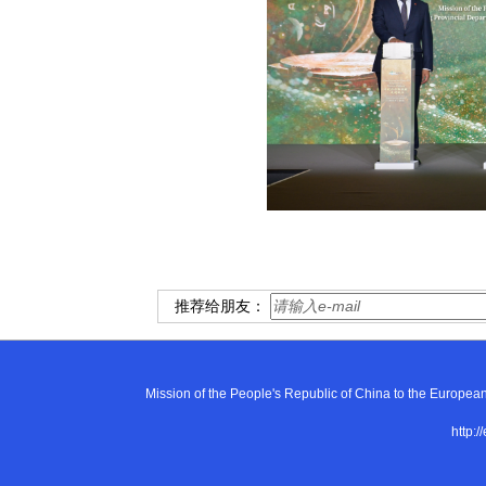
推荐给朋友：
Mission of the People's Republic of China to the E
http:/