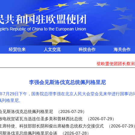
经贸往来
人文交流
科技合作
海关合作
驻欧盟使团团长蔡润
李强会见斯洛伐克总统佩列格里尼
6年7月29日下午，国务院总理李强在北京人民大会堂会见来华进行国事访
佩列格里尼。
会见斯洛伐克总统佩列格里尼
（2026-07-29）
致电祝贺诺瓦当选连任圣多美和普林西比总统
（2026-07-29）
主席特使、科技部部长阴和俊出席秘鲁总统权力交接仪式
（2026-07-29
同斯洛伐克总统佩列格里尼会谈
（2026-07-28）