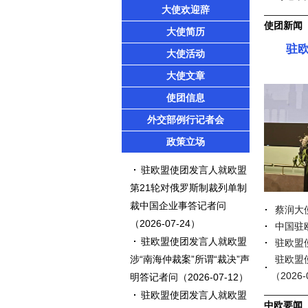
大使欢迎辞
使团新闻
大使简历
驻
大使活动
大使文章
使团信息
外交部例行记者会
政策立场
驻欧盟使团发言人就欧盟
第21轮对俄罗斯制裁列单制
裁中国企业事答记者问
蔡润大
（2026-07-24）
中国驻
驻欧盟使团发言人就欧盟
驻欧盟
驻欧盟
涉“南海仲裁案”所谓“裁决”声
（2026-
明答记者问
（2026-07-12）
驻欧盟使团发言人就欧盟
中欧要闻