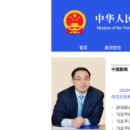
首页
政治交往
中国新闻
​202
伐克总统
赵乐际
习近平
习近平
习近平