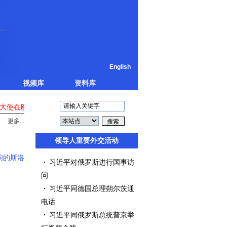
English
视频库
资料库
大使在欧洲主流媒体发表署名文章《对中欧经贸关系的几点看法》
驻
更多...
领导人重要外交活动
问的斯洛
习近平对俄罗斯进行国事访
问
习近平同德国总理朔尔茨通
电话
）
习近平同俄罗斯总统普京举