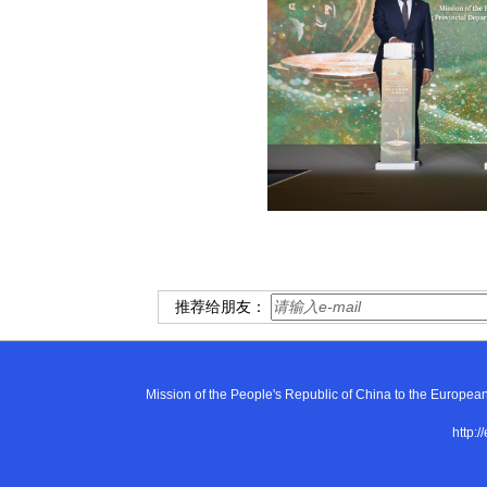
推荐给朋友：
Mission of the People's Republic of China to the E
http:/