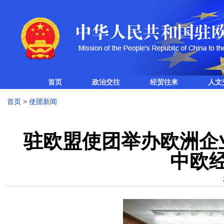
首页
政治交往
经贸往来
人文
首页
>
使团新闻
驻欧盟使团举办欧洲企
中欧