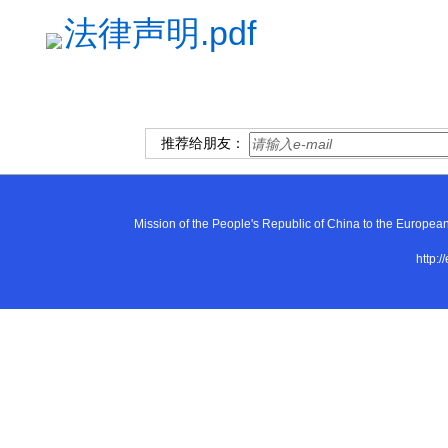
法律声明.pdf
推荐给朋友：
Mission of the People's Republic of China to the E
http:/