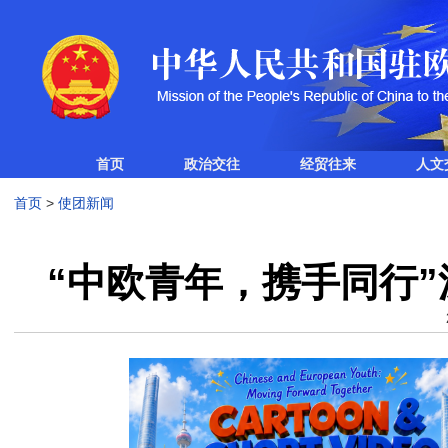
首页
政治交往
经贸往来
人文
首页
>
使团新闻
“中欧青年，携手同行