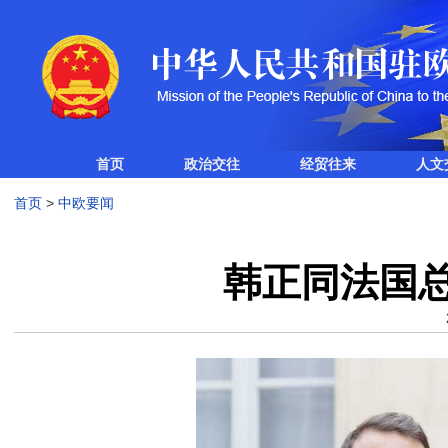
首页
政治交往
经贸往来
人文
首页
>
中欧要闻
韩正同法国