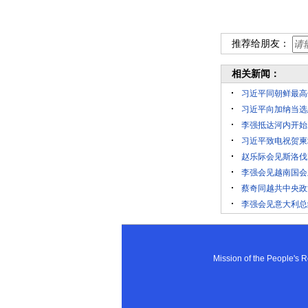
推荐给朋友：
相关新闻：
习近平同朝鲜最高
习近平向加纳当选
李强抵达河内开始
习近平致电祝贺柬
赵乐际会见斯洛伐
李强会见越南国会
蔡奇同越共中央政
李强会见意大利总
Mission of the People'