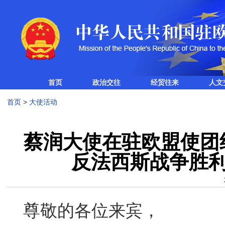
首页
政治交往
经贸往来
人文
首页
>
大使活动
蔡润大使在驻欧盟使团
反法西斯战争胜利
尊敬的各位来宾，