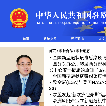
首页
政治交往
经贸往来
人文
首页
>
科技合作
>
科技动态
全国新型冠状病毒感染疫
国务院办公厅转发商务部
发中心若干措施的通知（国办
全国新型冠状病毒感染疫
欧空局(ESA)与美国NAS
26）
欧盟发起“新欧洲包豪斯”运
欧洲风能产业在新冠危机