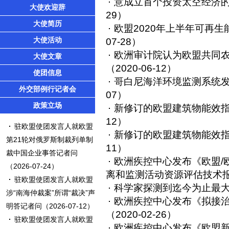
意成立首个投资太空经济的风投基
大使欢迎辞
29）
大使简历
欧盟2020年上半年可再
大使活动
07-28）
欧洲审计院认为欧盟共同
大使文章
（2020-06-12）
使团信息
哥白尼海洋环境监测系统发起
外交部例行记者会
07）
政策立场
新修订的欧盟建筑物能效指
12）
驻欧盟使团发言人就欧盟
新修订的欧盟建筑物能效指
第21轮对俄罗斯制裁列单制
11）
裁中国企业事答记者问
欧洲疾控中心发布《欧盟/
（2026-07-24）
离和监测活动资源评估技术
驻欧盟使团发言人就欧盟
科学家探测到迄今为止最
涉“南海仲裁案”所谓“裁决”声
欧洲疾控中心发布《拟接
明答记者问
（2026-07-12）
（2020-02-26）
驻欧盟使团发言人就欧盟
欧洲疾控中心发布《欧盟新