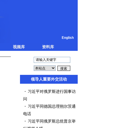
English
视频库
资料库
领导人重要外交活动
习近平对俄罗斯进行国事访
问
习近平同德国总理朔尔茨通
电话
习近平同俄罗斯总统普京举