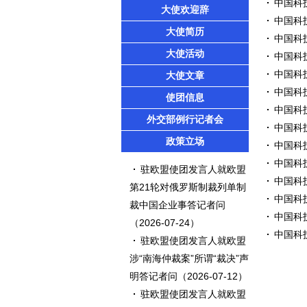
中国科技
大使欢迎辞
中国科技
大使简历
中国科
大使活动
中国科
中国科
大使文章
中国科
使团信息
中国科
外交部例行记者会
中国科
政策立场
中国科
中国科
驻欧盟使团发言人就欧盟
中国科
第21轮对俄罗斯制裁列单制
中国科
裁中国企业事答记者问
中国科
（2026-07-24）
中国科
驻欧盟使团发言人就欧盟
涉“南海仲裁案”所谓“裁决”声
明答记者问
（2026-07-12）
驻欧盟使团发言人就欧盟