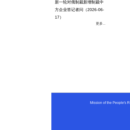
新一轮对俄制裁新增制裁中
方企业答记者问
（2026-06-
17）
更多...
Mission of the People'