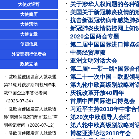
关于涉华人权问题的各种
大使欢迎辞
美国关于新冠肺炎疫情的
大使简历
抗击新型冠状病毒感染肺
大使活动
新冠肺炎疫情防控网上知
大使文章
2020全国两会专题
第二届中国国际进口博览
使团信息
中美经贸摩擦
外交部例行记者会
亚洲文明对话大会
政策立场
第二届“一带一路”国际合
第二十一次中国－欧盟领
驻欧盟使团发言人就欧盟
第九轮中欧高级别战略对
第21轮对俄罗斯制裁列单制
庆祝改革开放40周年
裁中国企业事答记者问
首届中国国际进口博览会
（2026-07-24）
习近平主持2018年中非
驻欧盟使团发言人就欧盟
第20次中欧领导人会晤
涉“南海仲裁案”所谓“裁决”声
第八轮中欧高级别战略对
明答记者问
（2026-07-12）
博鳌亚洲论坛2018年会
驻欧盟使团发言人就欧盟