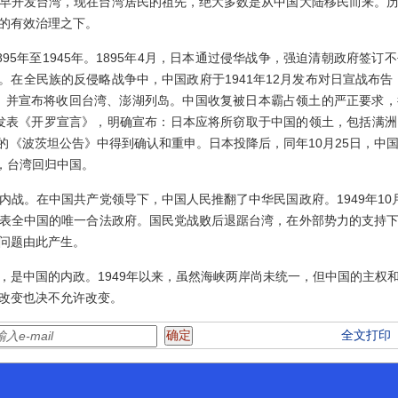
开发台湾，现在台湾居民的祖先，绝大多数是从中国大陆移民而来。历
的有效治理之下。
5年至1945年。1895年4月，日本通过侵华战争，强迫清朝政府签订
争。在全民族的反侵略战争中，中国政府于1941年12月发布对日宣战布
，并宣布将收回台湾、澎湖列岛。中国收复被日本霸占领土的严正要求
政府发表《开罗宣言》，明确宣布：日本应将所窃取于中国的领土，包括满
表的《波茨坦公告》中得到确认和重申。日本投降后，同年10月25日，
，台湾回归中国。
。在中国共产党领导下，中国人民推翻了中华民国政府。1949年10
表全中国的唯一合法政府。国民党战败后退踞台湾，在外部势力的支持
问题由此产生。
中国的内政。1949年以来，虽然海峡两岸尚未统一，但中国的主权
改变也决不允许改变。
全文打印