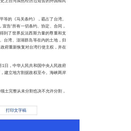
史上台湾虽然经历过短暂的外国殖民
不平等的《马关条约》，霸占了台湾。
告，宣告“所有一切条约、协定、合同，
，得到了世界反法西斯力量的尊重和支
洲、台湾、澎湖群岛等在内的土地，归
中国政府重新恢复对台湾行使主权，并在
月1日，中华人民共和国中央人民政府
下，建立地方割据政权至今。海峡两岸
和领土完整从未分割也决不允许分割，
打印文字稿