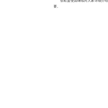
驻欧盟使团继续向大家详细介绍列入
要。