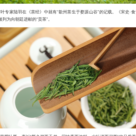
专家陆羽在《茶经》中就有“歙州茶生于婺源山谷”的记载。《宋史·食
被列为向朝廷进献的“贡茶”。