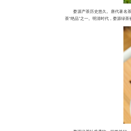
婺源产茶历史悠久。唐代著名茶叶
茶“绝品”之一。明清时代，婺源绿茶