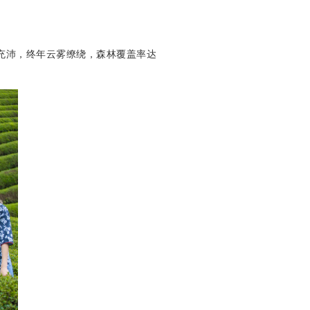
充沛，终年云雾缭绕，森林覆盖率达