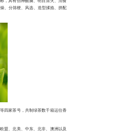
称，具有怡神醒脑、明目清火、消食
干燥、分筛梗、风选、造型揉捻、拼配
等四家茶号，共制绿茶数千箱运往香
欧盟、北美、中东、北非、澳洲以及