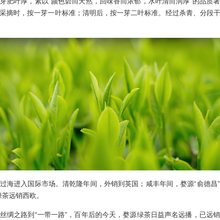
肥叶厚，素以“颜色碧而天然，回味香而浓郁，水叶清而润厚”的品质著
采摘时，按一芽一叶标准；清明后，按一芽二叶标准。经过杀青、分段
海进入国际市场。清乾隆年间，外销到英国；咸丰年间，婺源“俞德昌”
”绿茶远销西欧。
绸之路到“一带一路”，百年后的今天，婺源绿茶日益声名远播，已远销