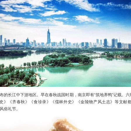
长江中下游地区。早在春秋战国时期，南京即有“筑地养鸭”记载。六
南史》《齐春秋》《食珍录》《儒林外史》《金陵物产风土志》等文献都
的风俗礼节。