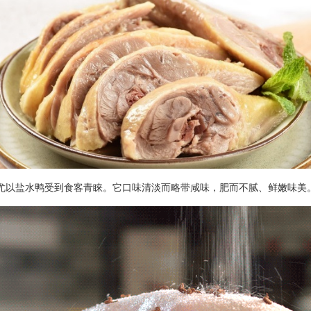
以盐水鸭受到食客青睐。它口味清淡而略带咸味，肥而不腻、鲜嫩味美