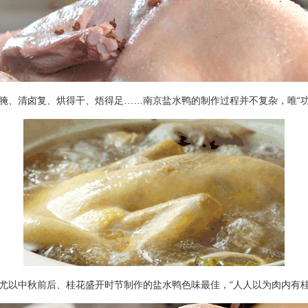
、清卤复、烘得干、焐得足……南京盐水鸭的制作过程并不复杂，唯“功
以中秋前后、桂花盛开时节制作的盐水鸭色味最佳，“人人以为肉内有桂