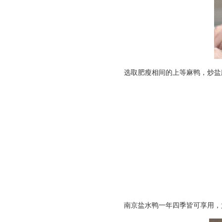
选取肥瘦相间的上等麻鸭，炒盐腌
南京盐水鸭一年四季皆可享用，尤