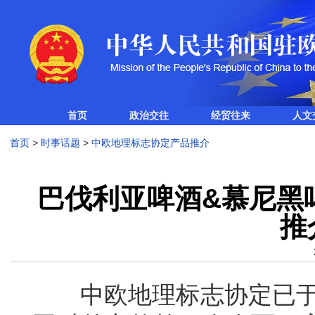
首页
政治交往
经贸往来
人文
首页
>
时事话题
>
中欧地理标志协定产品推介
巴伐利亚啤酒&慕尼黑
推
中欧地理标志协定已于20