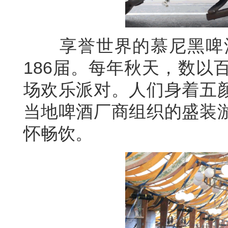
享誉世界的慕尼黑啤酒节
186届。每年秋天，数以
场欢乐派对。人们身着五
当地啤酒厂商组织的盛装
怀畅饮。